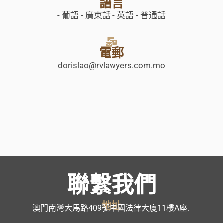
語言
- 葡語 - 廣東話 - 英語 - 普通話
電郵
dorislao@rvlawyers.com.mo
聯繫我們
地址
澳門南灣大馬路409號中國法律大廈11樓A座.