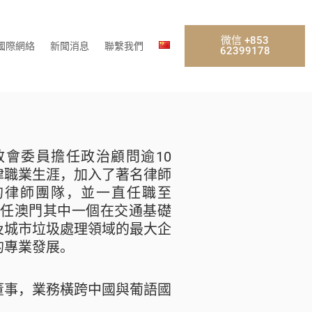
微信 +853
國際網絡
新聞消息
聯繫我們
62399178
會委員擔任政治顧問逾10
律職業生涯，加入了著名律師
lves）的律師團隊，並一直任職至
始擔任澳門其中一個在交通基礎
及城市垃圾處理領域的最大企
的專業發展。
董事，業務橫跨中國與葡語國