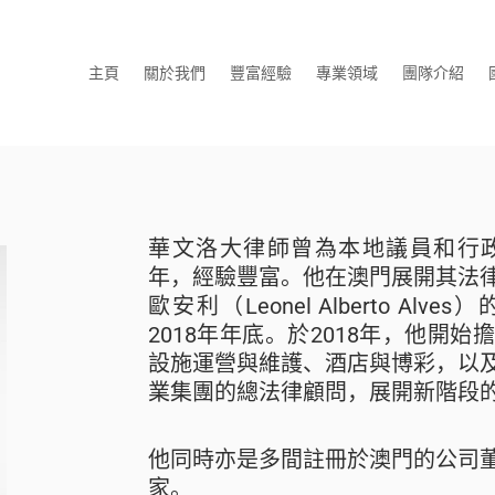
主頁
關於我們
豐富經驗
專業領域
團隊介紹
華文洛大律師曾為本地議員和行政
年，經驗豐富。他在澳門展開其法
歐安利（Leonel Alberto A
2018年年底。於2018年，他開
設施運營與維護、酒店與博彩，以
業集團的總法律顧問，展開新階段
他同時亦是多間註冊於澳門的公司
家。