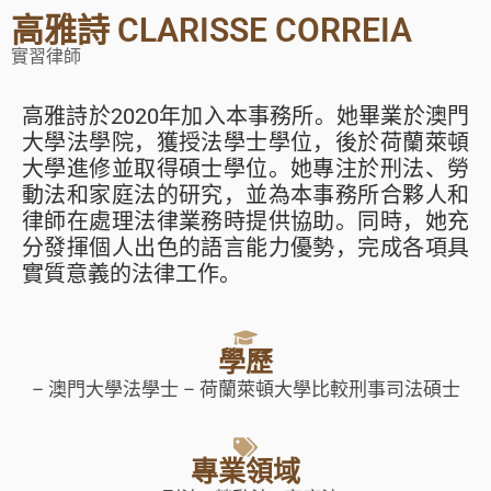
高雅詩 CLARISSE CORREIA
實習律師
高雅
詩
於2020年加入本事務所。她
畢
業於澳門
大學法學
院
，
獲授
法學士學位，後
於
荷蘭萊頓
大學進
修
並取得
碩
士學位。她專
注
於
刑
法、
勞
動法和家庭法的研
究
，
並為本事務所合
夥
人和
律師在處理法律業務時提供
協
助。同時，她充
分發
揮
個人
出色的語言能力優勢，完成各
項
具
實質意義的法律工作。
學歷
– 澳門大學法學士 – 荷蘭萊頓大學比較刑事司法碩士
專業領域