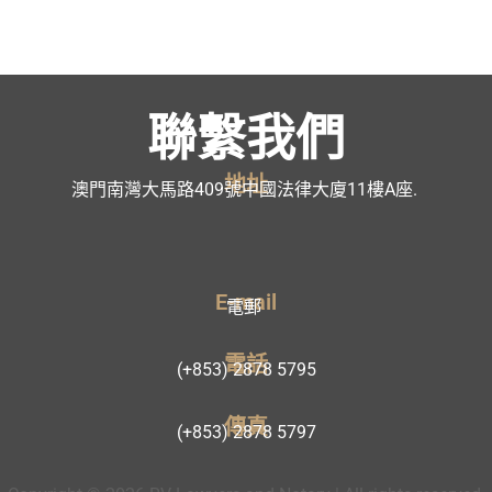
聯繫我們
地址
澳門南灣大馬路409號中國法律大廈11樓A座.
E-mail
電郵
電話
(+853) 2878 5795
傳真
(+853) 2878 5797