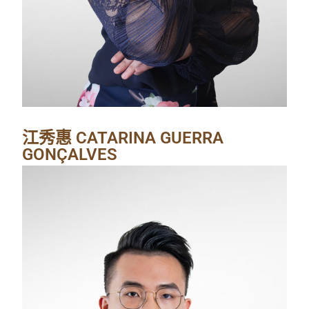
江秀惠 CATARINA GUERRA
GONÇALVES