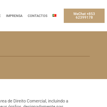
WeChat +853
E
IMPRENSA
CONTACTOS
62399178
ea de Direito Comercial, incluindo a
s seus órgãos, designadamente nas