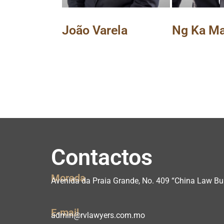
João Varela
Ng Ka M
Contactos
Morada
Avenida da Praia Grande, No. 409 “China Law Bui
E-mail
admin@rvlawyers.com.mo