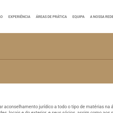
ÃO
EXPERIÊNCIA
ÁREAS DE PRÁTICA
EQUIPA
A NOSSA RED
 aconselhamento jurídico a todo o tipo de matérias na ár
ades, locais e do exterior, e seus sócios, assim como ao