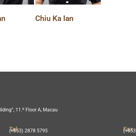
an
Chiu Ka Ian
lding”, 11.º Floor A, Macau
Tel
Fax
(+853) 2878 5795
(+853