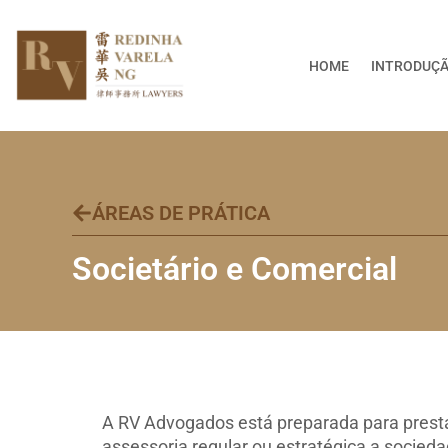
Skip
to
content
HOME
INTRODUÇ
ÁREAS DE PRÁTICA
Societário e Comercial
A RV Advogados está preparada para prestar
assessoria regular ou estratégica a socied