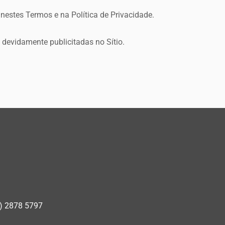
 nestes Termos e na Política de Privacidade.
 devidamente publicitadas no Sítio.
) 2878 5797