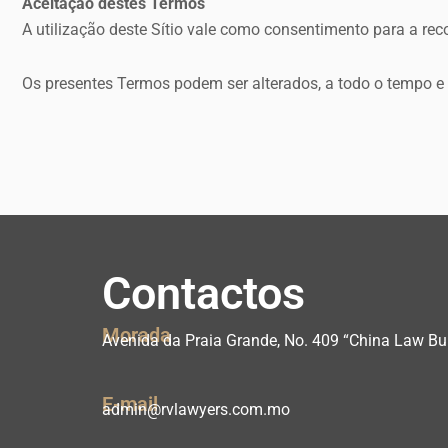
Aceitação destes Termos
A utilização deste Sítio vale como consentimento para a rec
Os presentes Termos podem ser alterados, a todo o tempo e 
Contactos
Morada
Avenida da Praia Grande, No. 409 “China Law Bui
E-mail
admin@rvlawyers.com.mo