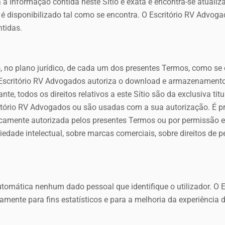
a a Informação contida neste Sítio é exata e encontra-se atuali
io é disponibilizado tal como se encontra. O Escritório RV Advog
ntidas.
ção, no plano jurídico, de cada um dos presentes Termos, como se
O Escritório RV Advogados autoriza o download e armazenamento
, todos os direitos relativos a este Sítio são da exclusiva ti
itório RV Advogados ou são usadas com a sua autorização. É pro
ificamente autorizada pelos presentes Termos ou por permissão 
iedade intelectual, sobre marcas comerciais, sobre direitos de 
automática nenhum dado pessoal que identifique o utilizador. O
vamente para fins estatísticos e para a melhoria da experiência 