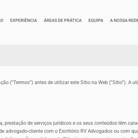
ÃO
EXPERIÊNCIA
ÁREAS DE PRÁTICA
EQUIPA
A NOSSA RED
o (“Termos”) antes de utilizar este Sítio na Web (“Sítio”). A ut
, prestação de serviços jurídicos e os seus conteúdos têm car
 de advogado-cliente com o Escritório RV Advogados ou com qu