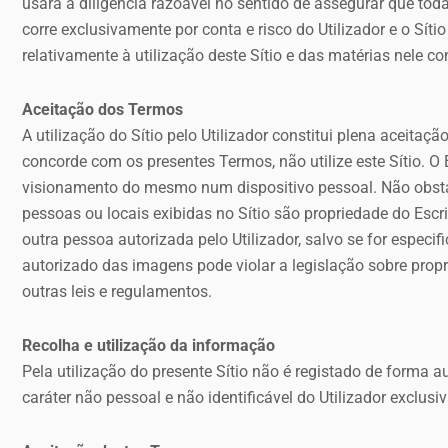
usará a diligência razoável no sentido de assegurar que tod
corre exclusivamente por conta e risco do
Utilizador e o Sít
relativamente à utilização
deste Sítio e das matérias nele co
Aceitação dos Termos
A utilização do Sítio pelo Utilizador constitui plena aceita
concorde com os presentes Termos, não utilize este Sítio. 
visionamento do mesmo num dispositivo pessoal. Não obstante
pessoas ou locais exibidas no Sítio são propriedade do Escr
outra pessoa autorizada pelo Utilizador, salvo se for espec
autorizado das imagens pode violar a legislação sobre propr
outras leis e regulamentos.
Recolha e utilização da informação
Pela utilização do presente Sítio não é registado de forma 
caráter não pessoal e não identificável do Utilizador exclusi