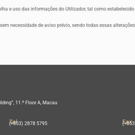
olha e uso das informações do Utilizador, tal como estabelecido
sem necessidade de aviso prévio, sendo todas essas alterações
lding”, 11.º Floor A, Macau
Tel
Fax
(+853) 2878 5795
(+853