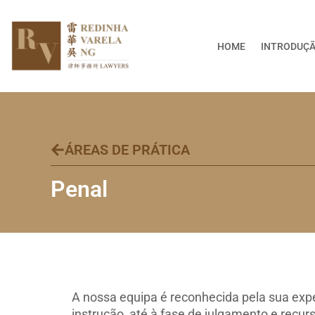
Skip
to
content
HOME
INTRODUÇ
ÁREAS DE PRÁTICA
Penal
A nossa equipa é reconhecida pela sua expe
instrução, até à fase de julgamento e recur