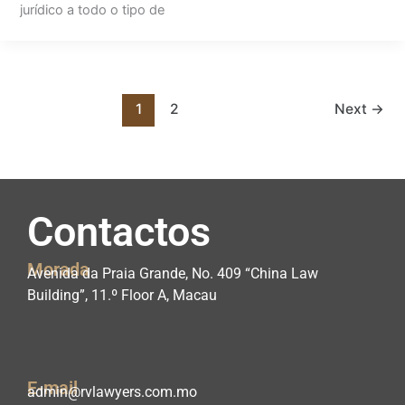
jurídico a todo o tipo de
1
2
Next
→
Contactos
Morada
Avenida da Praia Grande, No. 409 “China Law
Building”, 11.º Floor A, Macau
E-mail
admin@rvlawyers.com.mo